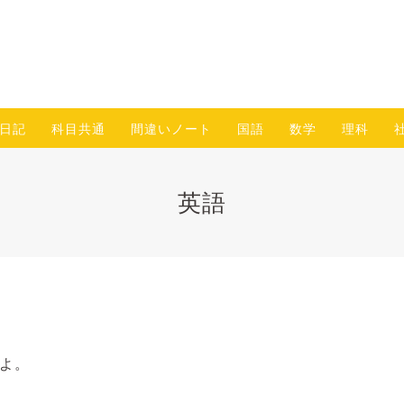
日記
科目共通
間違いノート
国語
数学
理科
英語
よ。