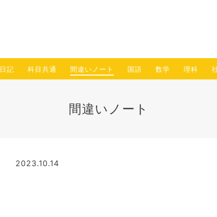
日記
科目共通
間違いノート
国語
数学
理科
間違いノート
2023.10.14