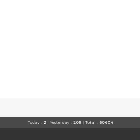
Today :
2
| Yesterday :
209
| Total :
60604