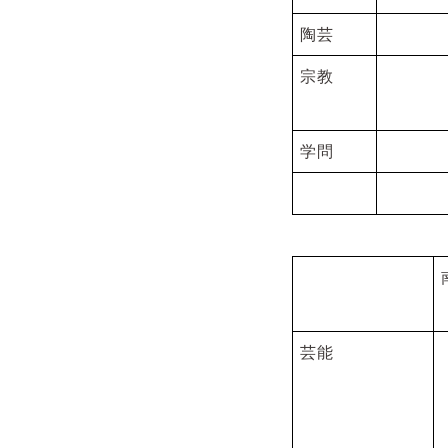
陶芸
宗教
学問
芸能