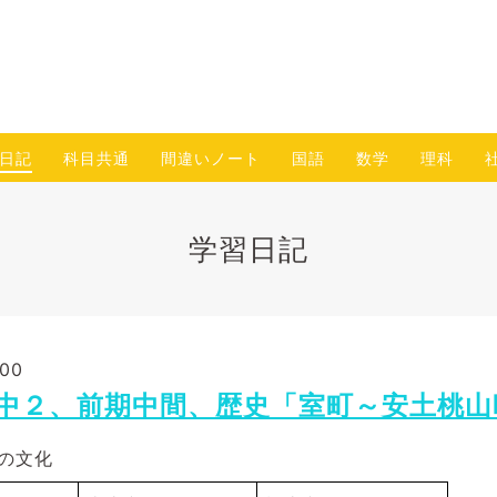
日記
科目共通
間違いノート
国語
数学
理科
学習日記
:00
.12 中２、前期中間、歴史「室町～安土桃
の文化