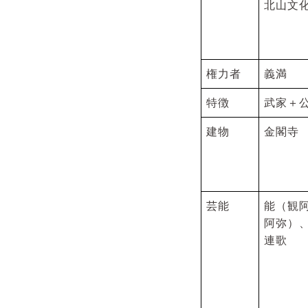
北山文
権力者
義満
特徴
武家＋
建物
金閣寺
芸能
能（観
阿弥）
連歌