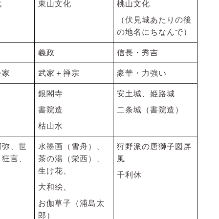
化
東山文化
桃山文化
（伏見城あたりの後
の地名にちなんで）
義政
信長・秀吉
公家
武家＋禅宗
豪華・力強い
銀閣寺
安土城、姫路城
書院造
二条城（書院造）
枯山水
阿弥、世
水墨画（雪舟）、
狩野派の唐獅子図屏
、狂言、
茶の湯（栄西）、
風
生け花、
千利休
大和絵、
お伽草子（浦島太
郎）