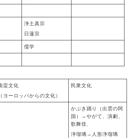
浄土真宗
日蓮宗
儒学
南蛮文化
民衆文化
（ヨーロッパからの文化）
かぶき踊り（出雲の阿
国）→やがて、演劇、
歌舞伎、
浄瑠璃→人形浄瑠璃