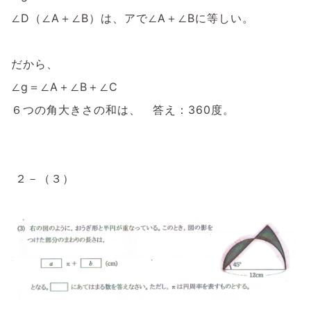
∠D（∠A＋∠B）は、アで∠A＋∠Bに等しい。
だから、
∠g＝∠A＋∠B＋∠C
６つの角大きさの和は、 答え：360度。
２－（３）