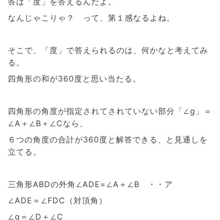
答は「度」を答えるんだよ。
なんじゃこりゃ？ って、第１感なるよね。
そこで、「度」で答えられるのは、何かなと考えてみ
る。
四角形の和が360度と思い当たる。
四角形の角度が指定されてされていない部分「∠g」＝
∠A＋∠B＋∠Cなら、
６つの角度の合計が360度と解答できる、と見通しを
立てる。
三角形ABDの外角∠ADE=∠A＋∠B ・・ア
∠ADE＝∠FDC（対頂角）
∠g＝∠D＋∠C