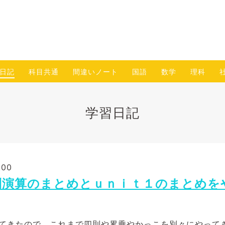
日記
科目共通
間違いノート
国語
数学
理科
学習日記
:00
則演算のまとめとｕｎｉｔ１のまとめを
てきたので、これまで四則や累乗やかっこを別々にやって