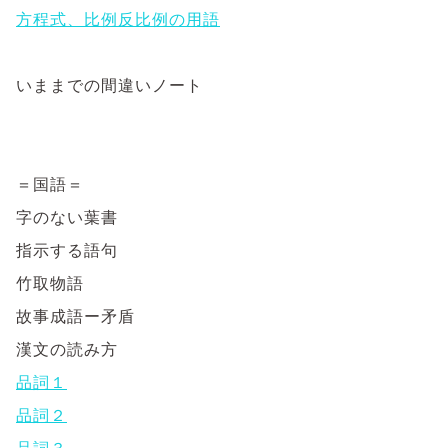
方程式、比例反比例の用語
いままでの間違いノート
＝国語＝
字のない葉書
指示する語句
竹取物語
故事成語ー矛盾
漢文の読み方
品詞１
品詞２
品詞３