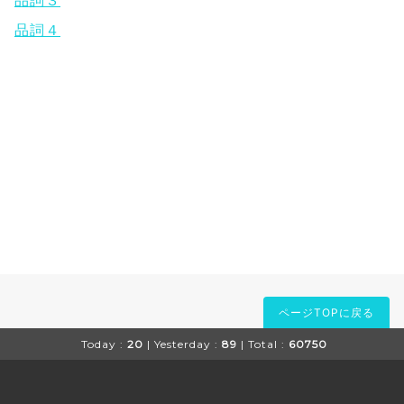
品詞４
ページTOPに戻る
Today :
20
| Yesterday :
89
| Total :
60750